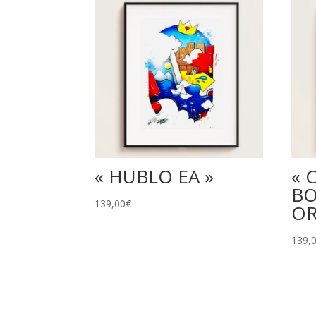
« HUBLO EA »
« 
BO
139,00
€
OR
139,