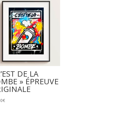
C’EST DE LA
MBE » ÉPREUVE
IGINALE
00
€