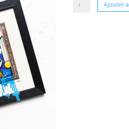
Ajouter 
de
« NATURE
VIE »
ÉDITION
REHAUSSÉE