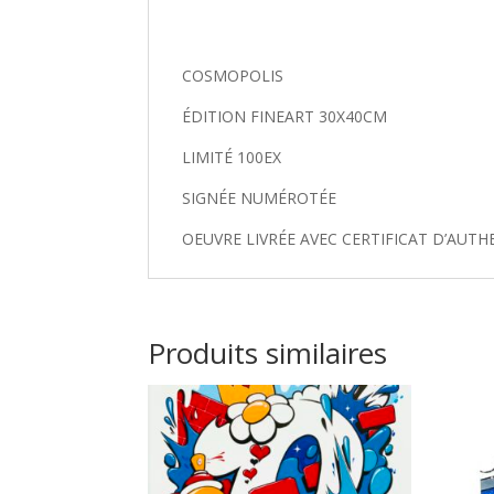
COSMOPOLIS
É
DITION FINEART 30X40CM
LIMIT
É
100EX
SIGN
É
E NUM
É
ROT
É
E
OEUVRE LIVRÉE AVEC CERTIFICAT D’AUTH
Produits similaires