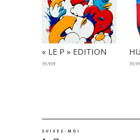
« LE P » EDITION
HU
39,95
€
39,9
SUIVEZ-MOI